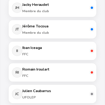
Jacky Heraudet
JH
Membre du club
Jérôme Tocoua
JT
Membre du club
Iban Iceaga
II
FFC
Romain Iroulart
RI
FFC
Julien Caubarrus
JC
UFOLEP