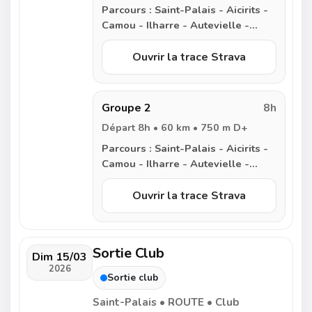
Parcours :
Saint-Palais - Aicirits -
Camou - Ilharre - Autevielle -
Sauveterre de Béarn - Oraas -
Lasborde - Orion - Castetbon -
Ouvrir la trace Strava
Audaux - Narp - Araujuzon -
Nabas - Rivehaute - Espiute -
Etcharry - Domezain - Saint-Palais
Groupe 2
8h
Départ 8h • 60 km • 750 m D+
Parcours :
Saint-Palais - Aicirits -
Camou - Ilharre - Autevielle -
Sauveterre de Béarn - Orion -
Narp - Araujuzon - Nabas -
Ouvrir la trace Strava
Rivehaute - Espiute - Etcharry -
Domezain - Saint-Palais
Sortie Club
Dim 15/03
2026
Sortie club
Saint-Palais • ROUTE • Club