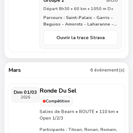
Groupe 2
8h30
Départ 8h30 • 60 km • 1050 m D+
Parcours :
Saint-Palais - Garris -
Beguios - Amorots - Laharanne -
Pessarrou - Labastide-Clairence -
Ayherre - Isturits - Saint Martin
Ouvrir la trace Strava
d’Arberoue - Meharin - Garris -
Saint-Palais
Mars
6 événement(s)
Ronde Du Sel
Dim 01/03
2026
Compétition
Salies de Bearn • ROUTE • 110 km •
Open 1/2/3
Participants : Titoan, Ronan, Romain,