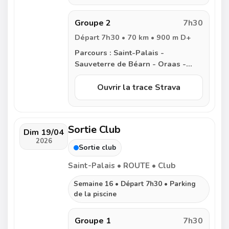
Navarrenx - Castetnau Camblong -
Arrast - Charritte de Bas - Etcharry
Groupe 2
7h30
- Domezain - Saint-Palais
Départ 7h30 • 70 km • 900 m D+
Parcours :
Saint-Palais -
Sauveterre de Béarn - Oraas -
Castagnede - Salies de Béarn -
Orion - Narp - Villenave de
Ouvrir la trace Strava
Navarrenx - Nabas - Aroue -
Domezain - Saint-Palais
Sortie Club
Dim 19/04
2026
Sortie club
Saint-Palais • ROUTE • Club
Semaine 16 • Départ 7h30 • Parking
de la piscine
Groupe 1
7h30