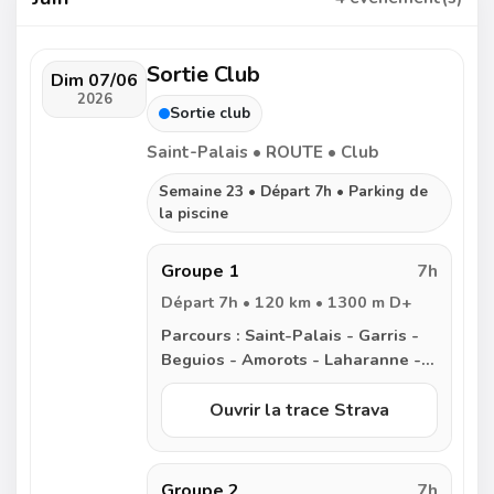
Sortie Club
Dim 07/06
2026
Sortie club
Saint-Palais • ROUTE • Club
Semaine 23 • Départ 7h • Parking de
la piscine
Groupe 1
7h
Départ 7h • 120 km • 1300 m D+
Parcours :
Saint-Palais - Garris -
Beguios - Amorots - Laharanne -
Pessarrou - Labastide Clairence -
Urt - Saint Martin de Seignanx -
Ouvrir la trace Strava
Saint Martin de Hinx - Port de
Lanne - Peyrehorade - Sorde
l’Abbaye - Carresse - Escos -
Groupe 2
7h