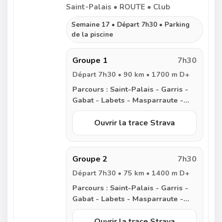
Saint-Palais • ROUTE • Club
Semaine 17 • Départ 7h30 • Parking
de la piscine
Groupe 1
7h30
Départ 7h30 • 90 km • 1700 m D+
Parcours :
Saint-Palais - Garris -
Gabat - Labets - Masparraute -
Arraute - Oregue - Isturits -
Ayherre - Bonloc - Mendionde -
Ouvrir la trace Strava
Helette - Irissarry - Iholdy -
Armendarits - Saint Esteben -
Armendarits - Meharin - Garris -
Groupe 2
7h30
Saint-Palais
Départ 7h30 • 75 km • 1400 m D+
Parcours :
Saint-Palais - Garris -
Gabat - Labets - Masparraute -
Arraute - Oregue - Isturits -
Ayherre - Bonloc - Mendionde -
Ouvrir la trace Strava