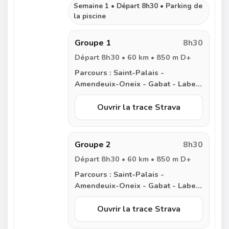
Semaine 1 • Départ 8h30 • Parking de
la piscine
Groupe 1
8h30
Départ 8h30 • 60 km • 850 m D+
Parcours :
Saint-Palais -
Amendeuix-Oneix - Gabat - Labets
- Masparraute - Arraute-Charritte
- Bergouey-Villenave - Arancou -
Ouvrir la trace Strava
Labastide-Villefranche - Escos -
Ilharre - Autevielle - Osserain -
Domezain - Behasque - Saint-
Groupe 2
8h30
Palais
Départ 8h30 • 60 km • 850 m D+
Parcours :
Saint-Palais -
Amendeuix-Oneix - Gabat - Labets
- Masparraute - Arraute-Charritte
- Bergouey-Villenave - Arancou -
Ouvrir la trace Strava
Labastide-Villefranche - Escos -