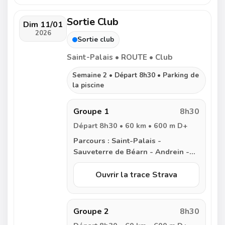
Ilharre - Autevielle - Osserain -
Domezain - Behasque - Saint-
Sortie Club
Palais
Dim 11/01
2026
Sortie club
Saint-Palais • ROUTE • Club
Semaine 2 • Départ 8h30 • Parking de
la piscine
Groupe 1
8h30
Départ 8h30 • 60 km • 600 m D+
Parcours :
Saint-Palais -
Sauveterre de Béarn - Andrein -
Làas - Narp - Audaux - Bugnein -
Villenave de Navarrenx - Nabas -
Ouvrir la trace Strava
Lichos - Aroue - Domezain - Saint-
Palais
Groupe 2
8h30