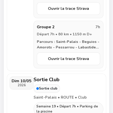
Clairence - Hasparren - Briscous -
Urcuit - Urt - Guiche - Bardos -
Ouvrir la trace Strava
Bois de Mixe - Arraute - Saint-
Palais
Groupe 2
7h
Départ 7h • 80 km • 1150 m D+
Parcours :
Saint-Palais - Beguios -
Amorots - Pessarrou - Labastide
Clairence - Urt - Guiche - Bardos -
Bois de Mixe - Arraute - Saint-
Ouvrir la trace Strava
Palais
Sortie Club
Dim 10/05
2026
Sortie club
Saint-Palais • ROUTE • Club
Semaine 19 • Départ 7h • Parking de
la piscine