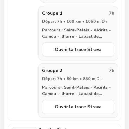
Groupe 1
7h
Départ 7h • 100 km • 1050 m D+
Parcours :
Saint-Palais - Aicirits -
Camou - Ilharre - Labastide
Villefranche - Came - Sorde
l’Abbaye - Carresse - Salies de
Ouvrir la trace Strava
Béarn - Hôpital d’Orion - Orion -
Orriule - Andrein - Sauveterre de
Béarn - Rivehaute - Charritte de
Groupe 2
7h
Bas - Etcharry - Saint-Palais
Départ 7h • 80 km • 850 m D+
Parcours :
Saint-Palais - Aicirits -
Camou - Ilharre - Labastide
Villefranche - Carresse - Salies de
Béarn - Hôpital d’Orion - Orion -
Ouvrir la trace Strava
Orriule - Andrein - Sauveterre de
Béarn - Rivehaute - Charritte de
Bas - Etcharry - Saint-Palais