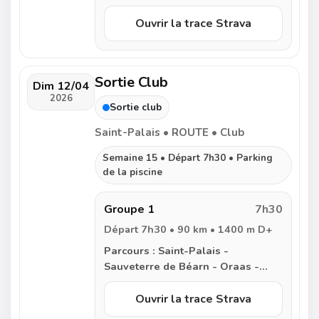
Bidache - Peyrehorade - Sorde
l’Abbaye - Carresse - Escos -
Ouvrir la trace Strava
Ilharre - Arbouet - Saint-Palais
Sortie Club
Dim 12/04
2026
Sortie club
Saint-Palais • ROUTE • Club
Semaine 15 • Départ 7h30 • Parking
de la piscine
Groupe 1
7h30
Départ 7h30 • 90 km • 1400 m D+
Parcours :
Saint-Palais -
Sauveterre de Béarn - Oraas -
Castagnede - Quartier Serre Caute
- Sainte Suzanne - Ozenx
Ouvrir la trace Strava
Montestrucq - Castetbon -