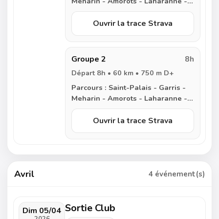
Meharin - Amorots - Laharanne -
Pessarrou - Bardos - Guiche -
Bidache - Bois de Mixe - Arraute
Ouvrir la trace Strava
Charritte - Masparraute - Labets -
Ilharre - Camou - Aicirits - Saint-
Palais
Groupe 2
8h
Départ 8h • 60 km • 750 m D+
Parcours :
Saint-Palais - Garris -
Meharin - Amorots - Laharanne -
Bardos - Bois de Mixe - Arraute
Charritte - Masparraute - Labets -
Ouvrir la trace Strava
Ilharre - Camou - Aicirits - Saint-
Palais
Avril
4 événement(s)
Sortie Club
Dim 05/04