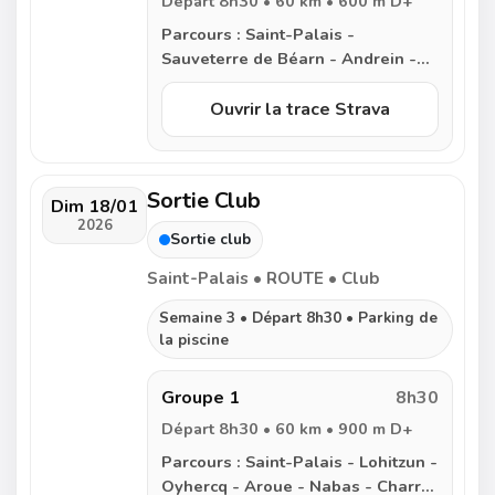
Départ 8h30 • 60 km • 600 m D+
Parcours :
Saint-Palais -
Sauveterre de Béarn - Andrein -
Làas - Narp - Audaux - Bugnein -
Villenave de Navarrenx - Nabas -
Ouvrir la trace Strava
Lichos - Aroue - Domezain - Saint-
Palais
Sortie Club
Dim 18/01
2026
Sortie club
Saint-Palais • ROUTE • Club
Semaine 3 • Départ 8h30 • Parking de
la piscine
Groupe 1
8h30
Départ 8h30 • 60 km • 900 m D+
Parcours :
Saint-Palais - Lohitzun -
Oyhercq - Aroue - Nabas - Charre