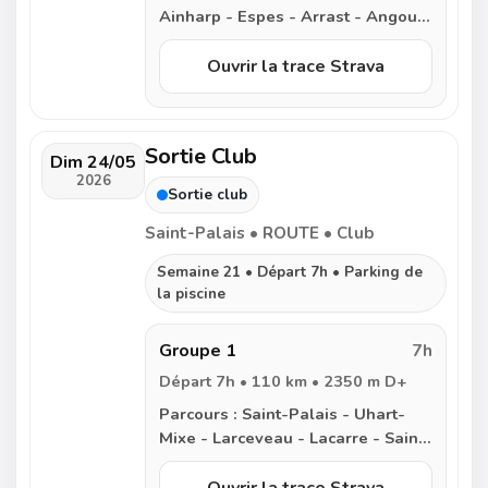
Ainharp - Espes - Arrast - Angous
- Hôpital Saint Blaise - Mauleon -
Lohitzun - Saint-Palais
Ouvrir la trace Strava
Sortie Club
Dim 24/05
2026
Sortie club
Saint-Palais • ROUTE • Club
Semaine 21 • Départ 7h • Parking de
la piscine
Groupe 1
7h
Départ 7h • 110 km • 2350 m D+
Parcours :
Saint-Palais - Uhart-
Mixe - Larceveau - Lacarre - Saint
Jean Pied de Port - Col
d’Arnosteguy - Esterencuby -