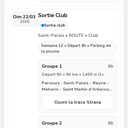
Sortie Club
Dim 22/03
2026
Sortie club
Saint-Palais • ROUTE • Club
Semaine 12 • Départ 8h • Parking de
la piscine
Groupe 1
8h
Départ 8h • 80 km • 1400 m D+
Parcours :
Saint-Palais - Beyrie -
Meharin - Saint Martin d’Arberoue
- Saint Esteben - Helette - Irissarry
- Iholdy - Lantabat - Col des
Ouvrir la trace Strava
Palombieres - Lacarre - Larceveau
- Uhart-Mixe - Saint-Palais
Groupe 2
8h