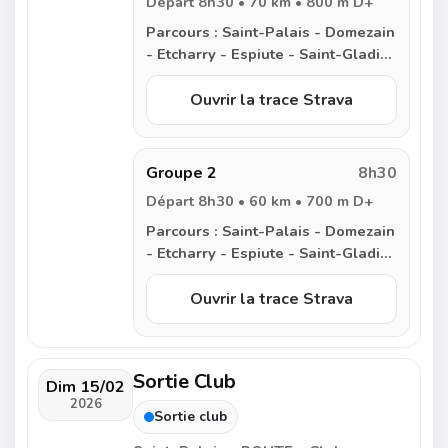
Départ 8h30 • 70 km • 800 m D+
Parcours :
Saint-Palais - Domezain
- Etcharry - Espiute - Saint-Gladie
- Barraute - Monfort - Narp -
Audaux - Bugnein - Navarrenx -
Ouvrir la trace Strava
Castetnau Camblong - Nabas -
Charritte de Bas - Espes - Ainharp
- Lohitzun - Saint-Palais
Groupe 2
8h30
Départ 8h30 • 60 km • 700 m D+
Parcours :
Saint-Palais - Domezain
- Etcharry - Espiute - Saint-Gladie
- Barraute - Monfort - Rivehaute -
Charritte de Bas - Espes - Ainharp
Ouvrir la trace Strava
- Lohitzun - Saint-Palais
Sortie Club
Dim 15/02
2026
Sortie club