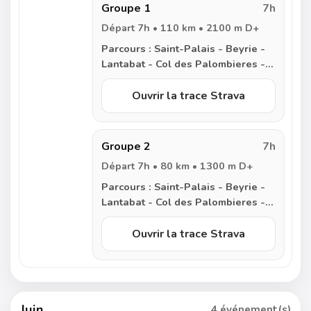
Groupe 1
7h
Départ 7h • 110 km • 2100 m D+
Parcours :
Saint-Palais - Beyrie -
Lantabat - Col des Palombieres -
Jaxue - Saint Jean Pied de Port -
Saint Étienne de Baigorry - Col
Ouvrir la trace Strava
d’Ispeguy - Saint Étienne de
Baigorry - Bidarray - Ossès -
Irissarry - Iholdy - Armendarits -
Groupe 2
7h
Meharin - Garris - Saint-Palais
Départ 7h • 80 km • 1300 m D+
Parcours :
Saint-Palais - Beyrie -
Lantabat - Col des Palombieres -
Jaxue - Saint Jean Pied de Port -
Saint Étienne de Baigorry - Ossès
Ouvrir la trace Strava
- Irissarry - Iholdy - Armendarits -
Meharin - Garris - Saint-Palais
Juin
4 événement(s)