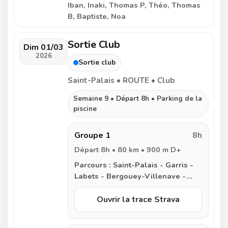
Iban, Inaki, Thomas P, Théo, Thomas
B, Baptiste, Noa
Sortie Club
Dim 01/03
2026
Sortie club
Saint-Palais • ROUTE • Club
Semaine 9 • Départ 8h • Parking de la
piscine
Groupe 1
8h
Départ 8h • 80 km • 900 m D+
Parcours :
Saint-Palais - Garris -
Labets - Bergouey-Villenave -
Arancou - Came - Hastingues -
Same - Peyrehorade - Came -
Ouvrir la trace Strava
Saint-Dos - Labastide-
Villefranche - Ilharre - Arbouet -