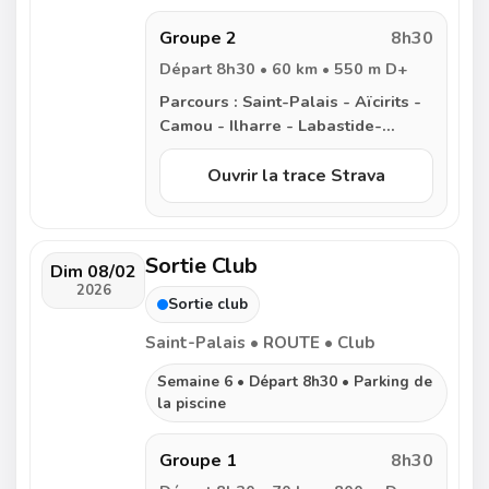
Abitain - Autevielle - Arbouet -
Saint-Palais
Groupe 2
8h30
Départ 8h30 • 60 km • 550 m D+
Parcours :
Saint-Palais - Aïcirits -
Camou - Ilharre - Labastide-
Villefranche - Saint-Dos - Saint-
Pé de Leren - Sorde l’Abbaye -
Ouvrir la trace Strava
Carresse - Escos - Abitain -
Autevielle - Arbouet - Saint-Palais
Sortie Club
Dim 08/02
2026
Sortie club
Saint-Palais • ROUTE • Club
Semaine 6 • Départ 8h30 • Parking de
la piscine
Groupe 1
8h30