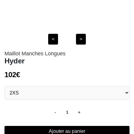
<
>
Maillot Manches Longues
Hyder
102€
-
+
1
Ajouter au panier